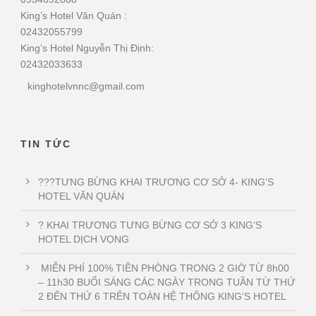
King’s Hotel Văn Quán :
02432055799
King’s Hotel Nguyễn Thị Định:
02432033633
kinghotelvnnc@gmail.com
TIN TỨC
???TƯNG BỪNG KHAI TRƯƠNG CƠ SỞ 4- KING’S
HOTEL VĂN QUÁN
? KHAI TRƯƠNG TƯNG BỪNG CƠ SỞ 3 KING’S
HOTEL DỊCH VỌNG
MIỄN PHÍ 100% TIỀN PHÒNG TRONG 2 GIỜ TỪ 8h00
– 11h30 BUỔI SÁNG CÁC NGÀY TRONG TUẦN TỪ THỨ
2 ĐẾN THỨ 6 TRÊN TOÀN HỆ THỐNG KING’S HOTEL