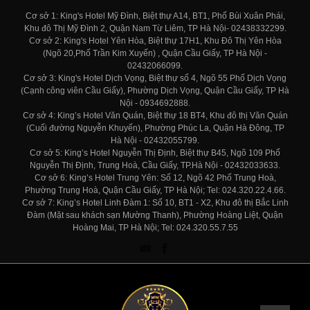
Cơ sở 1: King's Hotel Mỹ Đình, Biệt thự A14, BT1, Phố Bùi Xuân Phái,
Khu đô Thị Mỹ Đình 2, Quận Nam Từ Liêm, TP Hà Nội- 02438332299.
Cơ sở 2: King's Hotel Yên Hòa, Biệt thự 17H1, Khu Đô Thị Yên Hòa
(Ngõ 20,Phố Trần Kim Xuyến) , Quận Cầu Giấy, TP Hà Nội -
02432066099.
Cơ sở 3: King's Hotel Dịch Vọng, Biệt thự số 4, Ngõ 55 Phố Dịch Vọng
(Cạnh công viên Cầu Giấy), Phường Dịch Vọng, Quận Cầu Giấy, TP Hà
Nội - 0934692888.
Cơ sở 4: King’s Hotel Văn Quán, Biệt thự 18 BT4, Khu đô thị Văn Quán
(Cuối đường Nguyễn Khuyến), Phường Phúc La, Quận Hà Đông, TP
Hà Nội - 02432055799.
Cơ sở 5: King’s Hotel Nguyễn Thị Định, Biệt thự B45, Ngõ 109 Phố
Nguyễn Thị Định, Trung Hoà, Cầu Giấy, TP.Hà Nội - 02432033633.
Cơ sở 6: King’s Hotel Trung Yên: Số 12, Ngõ 42 Phố Trung Hoà,
Phường Trung Hoà, Quận Cầu Giấy, TP Hà Nội; Tel: 024.320.22.4.66.
Cơ sở 7: King’s Hotel Linh Đàm 1: Số 10, BT1 - X2, Khu đô thị Bắc Linh
Đàm (Mặt sau khách sạn Mường Thanh), Phường Hoàng Liệt, Quận
Hoàng Mai, TP Hà Nội; Tel: 024.320.55.7.55