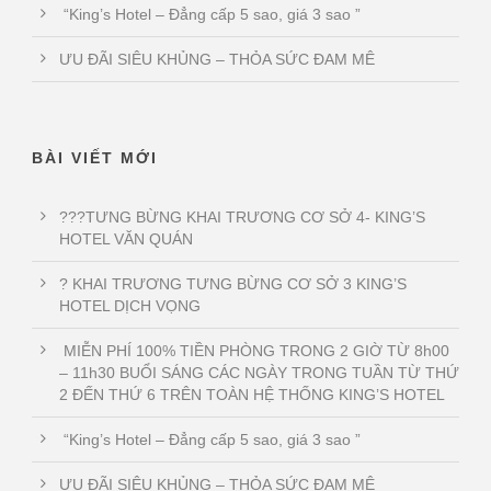
“King’s Hotel – Đẳng cấp 5 sao, giá 3 sao ”
ƯU ĐÃI SIÊU KHỦNG – THỎA SỨC ĐAM MÊ
BÀI VIẾT MỚI
???TƯNG BỪNG KHAI TRƯƠNG CƠ SỞ 4- KING’S
HOTEL VĂN QUÁN
? KHAI TRƯƠNG TƯNG BỪNG CƠ SỞ 3 KING’S
HOTEL DỊCH VỌNG
MIỄN PHÍ 100% TIỀN PHÒNG TRONG 2 GIỜ TỪ 8h00
– 11h30 BUỔI SÁNG CÁC NGÀY TRONG TUẦN TỪ THỨ
2 ĐẾN THỨ 6 TRÊN TOÀN HỆ THỐNG KING’S HOTEL
“King’s Hotel – Đẳng cấp 5 sao, giá 3 sao ”
ƯU ĐÃI SIÊU KHỦNG – THỎA SỨC ĐAM MÊ