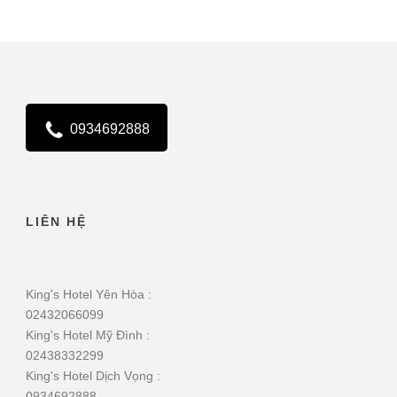
0934692888
LIÊN HỆ
King's Hotel Yên Hòa :
02432066099
King's Hotel Mỹ Đình :
02438332299
King's Hotel Dịch Vọng :
0934692888