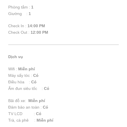
Phòng tắm :
1
Giường :
1
Check In :
14:00 PM
Check Out :
12:00 PM
Dịch vụ
Wifi :
Miễn phí
Máy sấy tóc :
Có
Điều hòa :
Có
Ấm đun siêu tốc :
Có
Bãi đỗ xe:
Miễn phí
Đảm bảo an toàn :
Có
TV LCD :
Có
Trà, cà phê :
Miễn phí