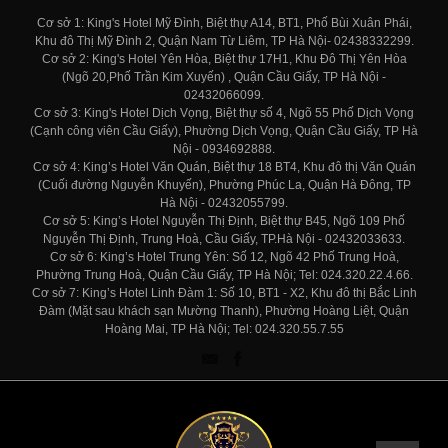
Cơ sở 1: King's Hotel Mỹ Đình, Biệt thự A14, BT1, Phố Bùi Xuân Phái,
Khu đô Thị Mỹ Đình 2, Quận Nam Từ Liêm, TP Hà Nội- 02438332299.
Cơ sở 2: King's Hotel Yên Hòa, Biệt thự 17H1, Khu Đô Thị Yên Hòa
(Ngõ 20,Phố Trần Kim Xuyến) , Quận Cầu Giấy, TP Hà Nội -
02432066099.
Cơ sở 3: King's Hotel Dịch Vọng, Biệt thự số 4, Ngõ 55 Phố Dịch Vọng
(Cạnh công viên Cầu Giấy), Phường Dịch Vọng, Quận Cầu Giấy, TP Hà
Nội - 0934692888.
Cơ sở 4: King’s Hotel Văn Quán, Biệt thự 18 BT4, Khu đô thị Văn Quán
(Cuối đường Nguyễn Khuyến), Phường Phúc La, Quận Hà Đông, TP
Hà Nội - 02432055799.
Cơ sở 5: King’s Hotel Nguyễn Thị Định, Biệt thự B45, Ngõ 109 Phố
Nguyễn Thị Định, Trung Hoà, Cầu Giấy, TP.Hà Nội - 02432033633.
Cơ sở 6: King’s Hotel Trung Yên: Số 12, Ngõ 42 Phố Trung Hoà,
Phường Trung Hoà, Quận Cầu Giấy, TP Hà Nội; Tel: 024.320.22.4.66.
Cơ sở 7: King’s Hotel Linh Đàm 1: Số 10, BT1 - X2, Khu đô thị Bắc Linh
Đàm (Mặt sau khách sạn Mường Thanh), Phường Hoàng Liệt, Quận
Hoàng Mai, TP Hà Nội; Tel: 024.320.55.7.55