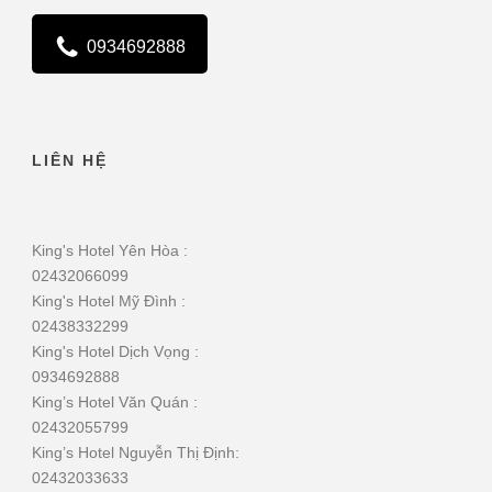
0934692888
LIÊN HỆ
King's Hotel Yên Hòa :
02432066099
King's Hotel Mỹ Đình :
02438332299
King's Hotel Dịch Vọng :
0934692888
King’s Hotel Văn Quán :
02432055799
King’s Hotel Nguyễn Thị Định:
02432033633