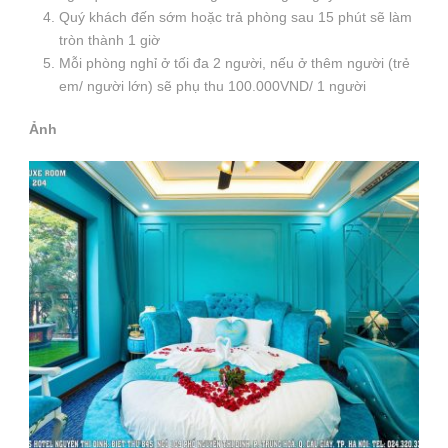
Quý khách đến sớm hoặc trả phòng sau 15 phút sẽ làm
tròn thành 1 giờ
Mỗi phòng nghỉ ở tối đa 2 người, nếu ở thêm người (trẻ
em/ người lớn) sẽ phụ thu 100.000VND/ 1 người
Ảnh