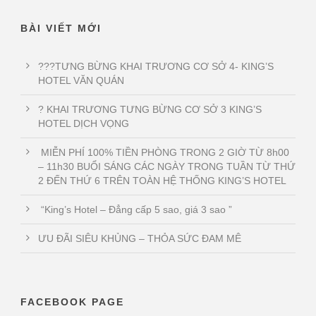
BÀI VIẾT MỚI
???TƯNG BỪNG KHAI TRƯƠNG CƠ SỞ 4- KING’S
HOTEL VĂN QUÁN
? KHAI TRƯƠNG TƯNG BỪNG CƠ SỞ 3 KING’S
HOTEL DỊCH VỌNG
MIỄN PHÍ 100% TIỀN PHÒNG TRONG 2 GIỜ TỪ 8h00
– 11h30 BUỔI SÁNG CÁC NGÀY TRONG TUẦN TỪ THỨ
2 ĐẾN THỨ 6 TRÊN TOÀN HỆ THỐNG KING’S HOTEL
“King’s Hotel – Đẳng cấp 5 sao, giá 3 sao ”
ƯU ĐÃI SIÊU KHỦNG – THỎA SỨC ĐAM MÊ
FACEBOOK PAGE