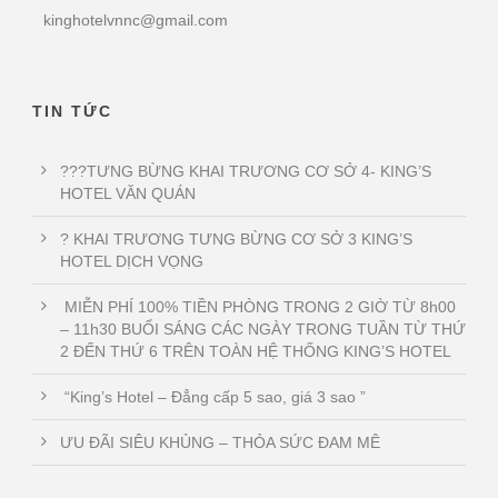
kinghotelvnnc@gmail.com
TIN TỨC
???TƯNG BỪNG KHAI TRƯƠNG CƠ SỞ 4- KING’S
HOTEL VĂN QUÁN
? KHAI TRƯƠNG TƯNG BỪNG CƠ SỞ 3 KING’S
HOTEL DỊCH VỌNG
MIỄN PHÍ 100% TIỀN PHÒNG TRONG 2 GIỜ TỪ 8h00
– 11h30 BUỔI SÁNG CÁC NGÀY TRONG TUẦN TỪ THỨ
2 ĐẾN THỨ 6 TRÊN TOÀN HỆ THỐNG KING’S HOTEL
“King’s Hotel – Đẳng cấp 5 sao, giá 3 sao ”
ƯU ĐÃI SIÊU KHỦNG – THỎA SỨC ĐAM MÊ