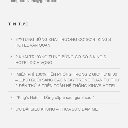
kinghotelvnnc@gmail.com
TIN TỨC
???TƯNG BỪNG KHAI TRƯƠNG CƠ SỞ 4- KING’S
HOTEL VĂN QUÁN
? KHAI TRƯƠNG TƯNG BỪNG CƠ SỞ 3 KING’S
HOTEL DỊCH VỌNG
MIỄN PHÍ 100% TIỀN PHÒNG TRONG 2 GIỜ TỪ 8h00
– 11h30 BUỔI SÁNG CÁC NGÀY TRONG TUẦN TỪ THỨ
2 ĐẾN THỨ 6 TRÊN TOÀN HỆ THỐNG KING’S HOTEL
“King’s Hotel – Đẳng cấp 5 sao, giá 3 sao ”
ƯU ĐÃI SIÊU KHỦNG – THỎA SỨC ĐAM MÊ