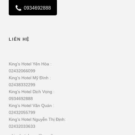
0934692888
LIÊN HỆ
King's Hotel Yên Hòa :
02432066099
King's Hotel Mỹ Đình :
02438332299
King's Hotel Dịch Vọng :
0934692888
King’s Hotel Văn Quán :
02432055799
King’s Hotel Nguyễn Thị Định:
02432033633