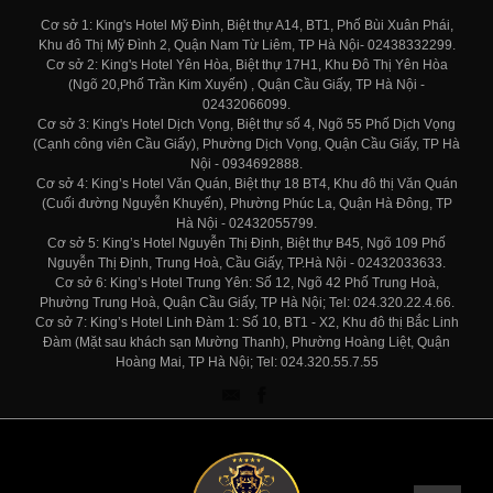
Cơ sở 1: King's Hotel Mỹ Đình, Biệt thự A14, BT1, Phố Bùi Xuân Phái,
Khu đô Thị Mỹ Đình 2, Quận Nam Từ Liêm, TP Hà Nội- 02438332299.
Cơ sở 2: King's Hotel Yên Hòa, Biệt thự 17H1, Khu Đô Thị Yên Hòa
(Ngõ 20,Phố Trần Kim Xuyến) , Quận Cầu Giấy, TP Hà Nội -
02432066099.
Cơ sở 3: King's Hotel Dịch Vọng, Biệt thự số 4, Ngõ 55 Phố Dịch Vọng
(Cạnh công viên Cầu Giấy), Phường Dịch Vọng, Quận Cầu Giấy, TP Hà
Nội - 0934692888.
Cơ sở 4: King’s Hotel Văn Quán, Biệt thự 18 BT4, Khu đô thị Văn Quán
(Cuối đường Nguyễn Khuyến), Phường Phúc La, Quận Hà Đông, TP
Hà Nội - 02432055799.
Cơ sở 5: King’s Hotel Nguyễn Thị Định, Biệt thự B45, Ngõ 109 Phố
Nguyễn Thị Định, Trung Hoà, Cầu Giấy, TP.Hà Nội - 02432033633.
Cơ sở 6: King’s Hotel Trung Yên: Số 12, Ngõ 42 Phố Trung Hoà,
Phường Trung Hoà, Quận Cầu Giấy, TP Hà Nội; Tel: 024.320.22.4.66.
Cơ sở 7: King’s Hotel Linh Đàm 1: Số 10, BT1 - X2, Khu đô thị Bắc Linh
Đàm (Mặt sau khách sạn Mường Thanh), Phường Hoàng Liệt, Quận
Hoàng Mai, TP Hà Nội; Tel: 024.320.55.7.55