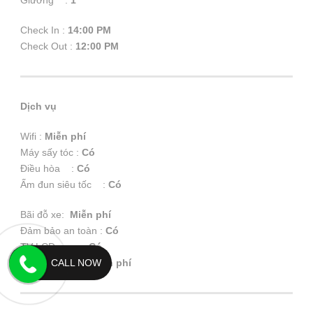
Check In :
14:00 PM
Check Out :
12:00 PM
Dịch vụ
Wifi :
Miễn phí
Máy sấy tóc :
Có
Điều hòa :
Có
Ấm đun siêu tốc :
Có
Bãi đỗ xe:
Miễn phí
Đảm bảo an toàn :
Có
TV LCD :
Có
Trà, cà phê :
Miễn phí
CALL NOW