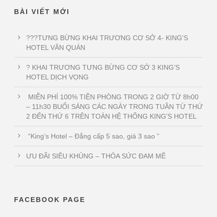
BÀI VIẾT MỚI
???TƯNG BỪNG KHAI TRƯƠNG CƠ SỞ 4- KING’S
HOTEL VĂN QUÁN
? KHAI TRƯƠNG TƯNG BỪNG CƠ SỞ 3 KING’S
HOTEL DỊCH VỌNG
MIỄN PHÍ 100% TIỀN PHÒNG TRONG 2 GIỜ TỪ 8h00
– 11h30 BUỔI SÁNG CÁC NGÀY TRONG TUẦN TỪ THỨ
2 ĐẾN THỨ 6 TRÊN TOÀN HỆ THỐNG KING’S HOTEL
“King’s Hotel – Đẳng cấp 5 sao, giá 3 sao ”
ƯU ĐÃI SIÊU KHỦNG – THỎA SỨC ĐAM MÊ
FACEBOOK PAGE