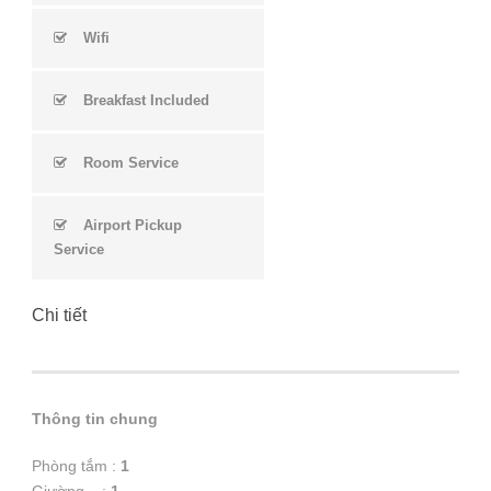
Wifi
Breakfast Included
Room Service
Airport Pickup
Service
Chi tiết
Thông tin chung
Phòng tắm :
1
Giường :
1