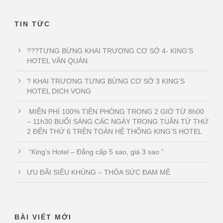
TIN TỨC
???TƯNG BỪNG KHAI TRƯƠNG CƠ SỞ 4- KING’S
HOTEL VĂN QUÁN
? KHAI TRƯƠNG TƯNG BỪNG CƠ SỞ 3 KING’S
HOTEL DỊCH VỌNG
MIỄN PHÍ 100% TIỀN PHÒNG TRONG 2 GIỜ TỪ 8h00
– 11h30 BUỔI SÁNG CÁC NGÀY TRONG TUẦN TỪ THỨ
2 ĐẾN THỨ 6 TRÊN TOÀN HỆ THỐNG KING’S HOTEL
“King’s Hotel – Đẳng cấp 5 sao, giá 3 sao ”
ƯU ĐÃI SIÊU KHỦNG – THỎA SỨC ĐAM MÊ
BÀI VIẾT MỚI