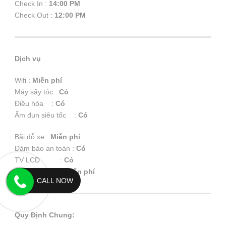
Check In :
14:00 PM
Check Out :
12:00 PM
Dịch vụ
Wifi :
Miễn phí
Máy sấy tóc :
Có
Điều hòa :
Có
Ấm đun siêu tốc :
Có
Bãi đỗ xe:
Miễn phí
Đảm bảo an toàn :
Có
TV LCD :
Có
Trà, cà phê :
Miễn phí
CALL NOW
Quy Định Chung: