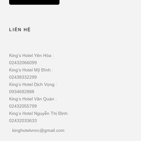
LIÊN HỆ
King's Hotel Yên Hòa :
02432066099
King's Hotel Mỹ Đình :
02438332299
King's Hotel Dịch Vọng :
0934692888
King’s Hotel Văn Quán :
02432055799
King’s Hotel Nguyễn Thị Định:
02432033633
kinghotelvnnc@gmail.com