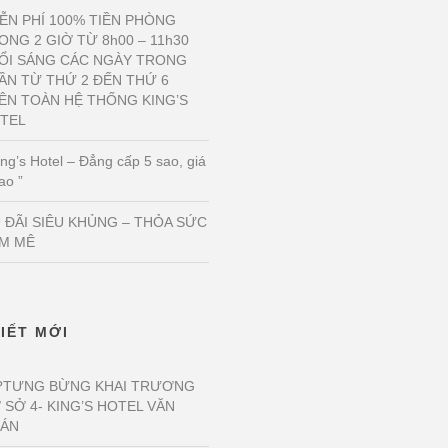
ỄN PHÍ 100% TIỀN PHÒNG
ONG 2 GIỜ TỪ 8h00 – 11h30
ỔI SÁNG CÁC NGÀY TRONG
ẦN TỪ THỨ 2 ĐẾN THỨ 6
ÊN TOÀN HỆ THỐNG KING’S
TEL
ng’s Hotel – Đẳng cấp 5 sao, giá
ao ”
 ĐÃI SIÊU KHỦNG – THỎA SỨC
M MÊ
VIẾT MỚI
?TƯNG BỪNG KHAI TRƯƠNG
 SỞ 4- KING’S HOTEL VĂN
ÁN