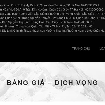
 Xuân Phái, Khu đô Thị Mỹ Đình 2, Quận Nam Từ Liêm, TP Hà Nội- 02438332299.
Yên Hòa (Ngõ 20,Phố Trần Kim Xuyến) , Quận Cầu Giấy, TP Hà Nội - 02432066099.
ố Dịch Vọng (Cạnh công viên Cầu Giấy), Phường Dịch Vọng, Quận Cầu Giấy, TP Hà 
thị Văn Quán (Cuối đường Nguyễn Khuyến), Phường Phúc La, Quận Hà Đông, TP Hà
109 Phố Nguyễn Thị Định, Trung Hoà, Cầu Giấy, TP.Hà Nội - 02432033633.
Hoà, Phường Trung Hoà, Quận Cầu Giấy, TP Hà Nội; Tel: 024.320.22.4.66.
 thị Bắc Linh Đàm (Mặt sau khách sạn Mường Thanh), Phường Hoàng Liệt, Quận Hoà
TRANG CHỦ
LO
BẢNG GIÁ – DỊCH VỌNG