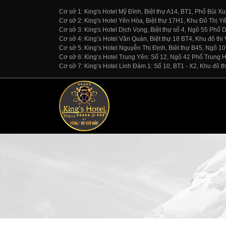
Cơ sở 1: King's Hotel Mỹ Đình, Biệt thự A14, BT1, Phố Bùi
Cơ sở 2: King's Hotel Yên Hòa, Biệt thự 17H1, Khu Đô Thị 
Cơ sở 3: King's Hotel Dịch Vọng, Biệt thự số 4, Ngõ 55 Ph
Cơ sở 4: King’s Hotel Văn Quán, Biệt thự 18 BT4, Khu đô 
Cơ sở 5: King’s Hotel Nguyễn Thị Định, Biệt thự B45, Ngõ 
Cơ sở 6: King’s Hotel Trung Yên: Số 12, Ngõ 42 Phố Trung 
Cơ sở 7: King’s Hotel Linh Đàm 1: Số 10, BT1 - X2, Khu đô