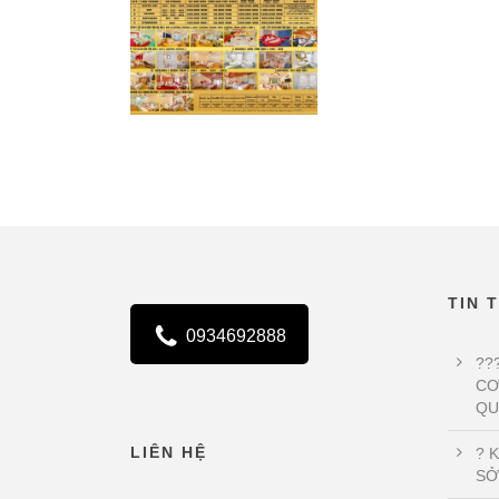
TIN 
0934692888
??
CƠ
QU
LIÊN HỆ
? 
SỞ