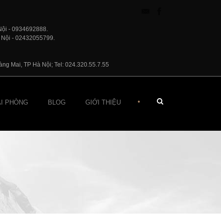
Nội - 0934692888.
 Nội - 02432055799.
ng Mai, TP Hà Nội; Tel: 024.320.55.7.55
•
ẠI PHÒNG
BLOG
GIỚI THIỆU