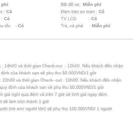
 phí
Bãi đỗ xe:
Miễn phí
óc :
Có
Đảm bảo an toàn :
Có
 :
Có
TV LCD :
Có
êu tốc :
Có
Trà, cà phê :
Miễn phí
n : 14h00 và thời gian Check-out : 12h00. Nếu khách đến nhận
định của khách sạn sẽ phụ thu 50.000VND/1 giờ
 : 22h00 và thời gian Check- out : 10h00. Nếu khách đến nhận
quy định của khách sạn sẽ phụ thu 50.000VND/1 giờ
nh giá nghỉ qua đêm và trên 7 giờ sẽ tính giá ngày đêm.
 sẽ làm tròn thành 1 giờ
gười (trẻ em/ người lớn) sẽ phụ thu 100.000VND/ 1 người