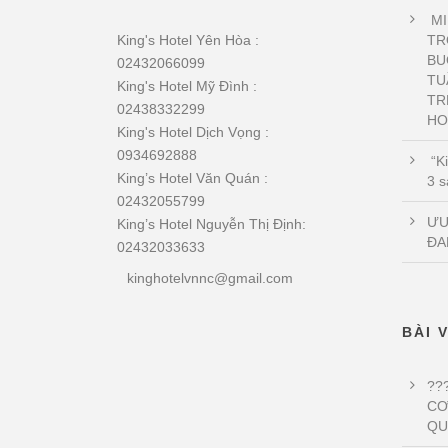
MI
King's Hotel Yên Hòa :
TR
BU
02432066099
TU
King's Hotel Mỹ Đình :
TR
02438332299
HO
King's Hotel Dịch Vọng :
0934692888
“Ki
King’s Hotel Văn Quán :
3 s
02432055799
ƯU
King’s Hotel Nguyễn Thị Định:
ĐA
02432033633
kinghotelvnnc@gmail.com
BÀI 
??
CƠ
QU